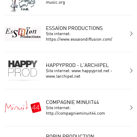
music.org
ESSAÏON PRODUCTIONS
Site internet:
https://www.essaiondiffusion.com/
HAPPYPROD - L’ARCHIPEL
Site internet: www.happyprod.net -
www.larchipel.net
COMPAGNIE MINUIT44
Site internet:
http://compagnieminuit44.com
ROBIN PRODUCTION