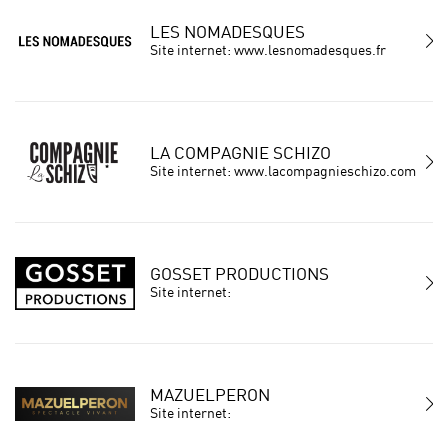
LES NOMADESQUES
Site internet: www.lesnomadesques.fr
LA COMPAGNIE SCHIZO
Site internet: www.lacompagnieschizo.com
GOSSET PRODUCTIONS
Site internet:
MAZUELPERON
Site internet: