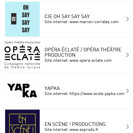
CIE OH SAY SAY SAY
Site internet: www.marion-corrales.com
OPÉRA ÉCLATÉ / OPÉRA THÉÂTRE
PRODUCTION
Site internet: www.opera-eclate.com
YAPKA
Site internet: https://www.ecole-yapka.com
EN SCÈNE ! PRODUCTIONS
Site internet: www.esprods.fr