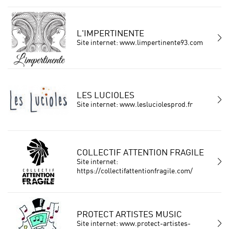
L'IMPERTINENTE
Site internet: www.limpertinente93.com
LES LUCIOLES
Site internet: www.lesluciolesprod.fr
COLLECTIF ATTENTION FRAGILE
Site internet:
https://collectifattentionfragile.com/
PROTECT ARTISTES MUSIC
Site internet: www.protect-artistes-