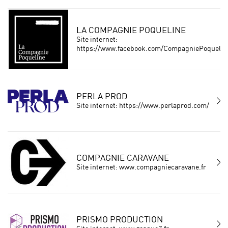
LA COMPAGNIE POQUELINE
Site internet:
https://www.facebook.com/CompagniePoquelin
PERLA PROD
Site internet: https://www.perlaprod.com/
COMPAGNIE CARAVANE
Site internet: www.compagniecaravane.fr
PRISMO PRODUCTION