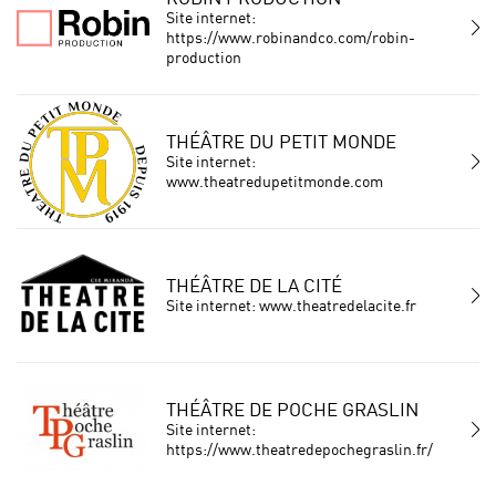
Site internet:
https://www.robinandco.com/robin-
production
THÉÂTRE DU PETIT MONDE
Site internet:
www.theatredupetitmonde.com
THÉÂTRE DE LA CITÉ
Site internet: www.theatredelacite.fr
THÉÂTRE DE POCHE GRASLIN
Site internet:
https://www.theatredepochegraslin.fr/