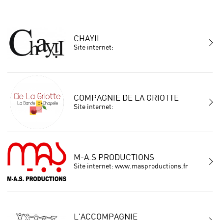
CHAYIL
Site internet:
COMPAGNIE DE LA GRIOTTE
Site internet:
M-A.S PRODUCTIONS
Site internet: www.masproductions.fr
L'ACCOMPAGNIE