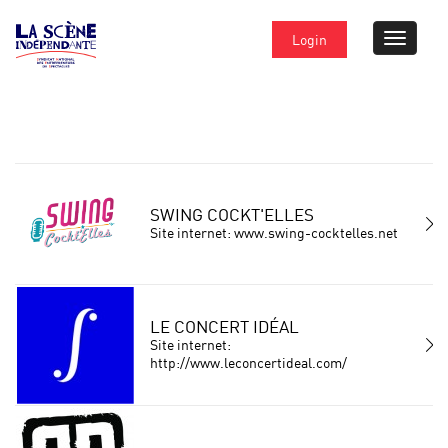
Login
SWING COCKT'ELLES
Site internet: www.swing-cocktelles.net
LE CONCERT IDÉAL
Site internet:
http://www.leconcertideal.com/