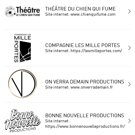
THÉÂTRE DU CHIEN QUI FUME
Site internet: www.chienquifume.com
COMPAGNIE LES MILLE PORTES
Site internet: https://lesmilleportes.com/
ON VERRA DEMAIN PRODUCTIONS
Site internet: www.onverrademain.fr
BONNE NOUVELLE PRODUCTIONS
Site internet:
https://www.bonnenouvelleproductions.fr/