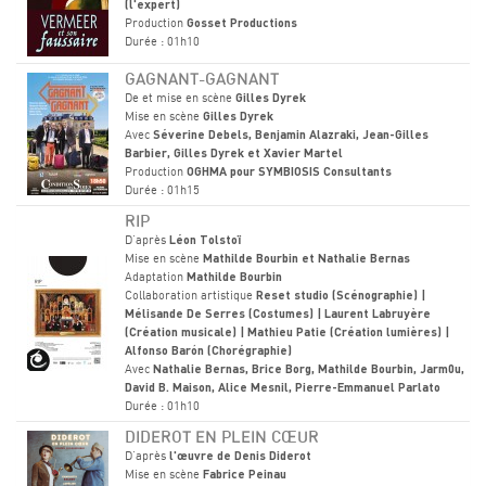
(l'expert)
Production
Gosset Productions
Durée : 01h10
GAGNANT-GAGNANT
De et mise en scène
Gilles Dyrek
Mise en scène
Gilles Dyrek
Avec
Séverine Debels, Benjamin Alazraki, Jean-Gilles
Barbier, Gilles Dyrek et Xavier Martel
Production
OGHMA pour SYMBIOSIS Consultants
Durée : 01h15
RIP
D'après
Léon Tolstoï
Mise en scène
Mathilde Bourbin et Nathalie Bernas
Adaptation
Mathilde Bourbin
Collaboration artistique
Reset studio (Scénographie) |
Mélisande De Serres (Costumes) | Laurent Labruyère
(Création musicale) | Mathieu Patie (Création lumières) |
Alfonso Barón (Chorégraphie)
Avec
Nathalie Bernas, Brice Borg, Mathilde Bourbin, Jarm0u,
David B. Maison, Alice Mesnil, Pierre-Emmanuel Parlato
Durée : 01h10
DIDEROT EN PLEIN CŒUR
D'après
l'œuvre de Denis Diderot
Mise en scène
Fabrice Peinau