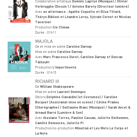
Collaboration artistique
Dominic Laprise (Musique) / Olivier
Verbrugghe (Dessin ) / Antoine Barety (Directeur lumière)
Avec
en alternance : Agathe Coquelle et Elisa Tillard,
Thérys Bibiloni et Léandre Leroy, Sylvain Cornet et Nicolas
Tavernier
Production
Cie Climax
Durée : 01h11
MAJOLA
De et mise en scène
Caroline Darnay
Mise en scène
Caroline Darnay
Avec
Marc Francesco Duret, Caroline Darnay et Duncan
Talhouët
Production
L'impertinente
Durée : 01h15
RICHARD III
De
William Shakespeare
Mise en scène
Laurent Domingos
Décors
Delphine Ciavaldini (et Costumes) / Caroline
Bocquet (Assistanat mise en scène) / Céline Pradeu
(Chorégraphie) / Guillaume Blanc (Musique) / Sarah Ancel &
Arnaud Barré (Lumière & Son)
Avec
Alexiane Torres, Pauline Cassan, Juliette Delhomme,
Camille Demoures, Juliette Pi
Production/co-production
Minuit44 et Les Mots Le Corps et
La Note