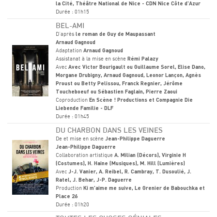
la Cité, Théâtre National de Nice - CDN Nice Côte d'Azur
Durée : 01h15
BEL-AMI
D'après
le roman de Guy de Maupassant
Arnaud Gagnoud
Adaptation
Arnaud Gagnoud
Assistanat à la mise en scène
Rémi Palazy
Avec
Avec Victor Bourigault ou Guillaume Sorel, Elise Dano,
Morgane Drubigny, Arnaud Gagnoud, Leonor Lançon, Agnès
Proust ou Betty Pelissou, Franck Regnier, Jérôme
Toucheboeuf ou Sébastien Faglain, Pierre Zaoui
Coproduction
En Scène ! Productions et Compagnie Die
Liebende Familie - DLF
Durée : 01h45
DU CHARBON DANS LES VEINES
De et mise en scène
Jean-Philippe Daguerre
Jean-Philippe Daguerre
Collaboration artistique
A. Milian (Décors), Virginie H
(Costumes), H. Haine (Musiques), M. Hill (Lumières)
Avec
J-J. Vanier, A. Reibel, R. Cambray, T. Dusoulié, J.
Ratel, J. Behar, J-P. Daguerre
Production
Ki m'aime me suive, Le Grenier de Babouchka et
Place 26
Durée : 01h20