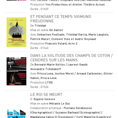
Avec
Corinne Touzet, Stéphane Gilettat, Mathilde Moulinat
Production
Yes Productions et Atelier Théâtre Actuel
Durée : 01h20
ET PENDANT CE TEMPS SIGMUND
FREUDONNE
De
Trinidad
Mise en scène
Gil Galliot
Avec
Sébastien Fouillade, Trinidad Garcia, Marin Langlois,
Patrick Mazet, Clément Vieu et Audric Reynaud
Production
François Volard, Acte 2
Durée : 01h40
DANS LA SOLITUDE DES CHAMPS DE COTON /
CENDRES SUR LES MAINS
De
Bernard-Marie Koltès / Laurent Gaudé
Alexandre Tchobanoff
Avec
Prisca Lona, Justine Morel / Arnaud Carbonnier, Olivier
Hamel, Prisca Lona
Production
LTDD
Durée : 01h20
LE ROI SE MEURT
D'
Eugène Ionesco
Mise en scène
Mélanie Le Duc
Collaboration artistique
: Floriane Delahousse
(Chorégraphies) / Suzanne Barbaud (Scénographie) /
Magdalena Calloc'h (Costumes) / Cyril Manetta (Lumières)