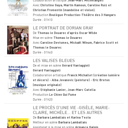
Collaboration artistique
Jean-Marc Michelangeli
Avec
Christine Gaya, Martin Kamoun, Caroline Ruiz et
Christian Fromentin (mandoline et violon).
Production
Boulègue Production-Théâtre des 3 Hangars
Durée : 01h10
LE PORTRAIT DE DORIAN GRAY
De
Thomas le Douarec d'après Oscar Wilde
Mise en scène
Thomas le Douarec
Avec
Caroline Devismes, Mickaël Winum, Fabrice Scott et
Thomas le Douarec
Durée : 01h40
LES VALISES BLEUES
De et mise en scène
Gérard Vantaggioli
Gérard Vantaggioli
Collaboration artistique
Franck Michallet (création lumière
et décors) - Alba Jovanovic (peinture) - Eric Breton
(musique originale)
Avec
Stéphanie Lanier, Jean-Marc Catella
Production
Le Chien Qui Fume
Durée : 01h20
LE PROCÈS D'UNE VIE -GISÈLE, MARIE-
CLAIRE, MICHÈLE... ET LES AUTRES
De
Barbara Lamballais et Karina Testa
Metteur en scène
Barbara Lamballais
Assistanat à la mise en scène
Armance Galpin