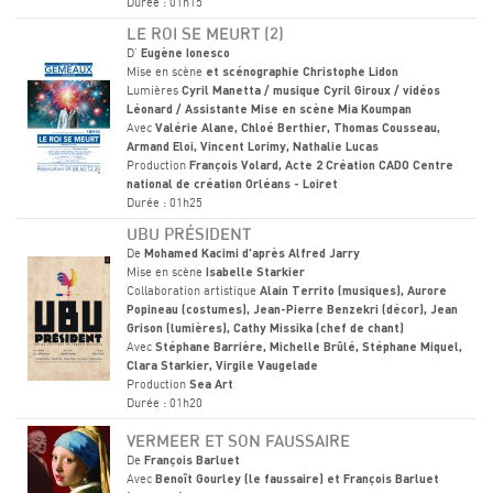
Durée : 01h15
LE ROI SE MEURT (2)
D'
Eugène Ionesco
Mise en scène
et scénographie Christophe Lidon
Lumières
Cyril Manetta / musique Cyril Giroux / vidéos
Léonard / Assistante Mise en scène Mia Koumpan
Avec
Valérie Alane, Chloé Berthier, Thomas Cousseau,
Armand Eloi, Vincent Lorimy, Nathalie Lucas
Production
François Volard, Acte 2 Création CADO Centre
national de création Orléans - Loiret
Durée : 01h25
UBU PRÉSIDENT
De
Mohamed Kacimi d'après Alfred Jarry
Mise en scène
Isabelle Starkier
Collaboration artistique
Alain Territo (musiques), Aurore
Popineau (costumes), Jean-Pierre Benzekri (décor), Jean
Grison (lumières), Cathy Missika (chef de chant)
Avec
Stéphane Barrière, Michelle Brûlé, Stéphane Miquel,
Clara Starkier, Virgile Vaugelade
Production
Sea Art
Durée : 01h20
VERMEER ET SON FAUSSAIRE
De
François Barluet
Avec
Benoît Gourley (le faussaire) et François Barluet