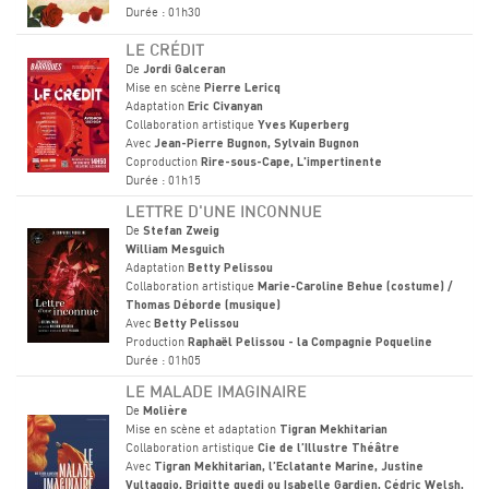
Durée : 01h30
LE CRÉDIT
De
Jordi Galceran
Mise en scène
Pierre Lericq
Adaptation
Eric Civanyan
Collaboration artistique
Yves Kuperberg
Avec
Jean-Pierre Bugnon, Sylvain Bugnon
Coproduction
Rire-sous-Cape, L'impertinente
Durée : 01h15
LETTRE D'UNE INCONNUE
De
Stefan Zweig
William Mesguich
Adaptation
Betty Pelissou
Collaboration artistique
Marie-Caroline Behue (costume) /
Thomas Déborde (musique)
Avec
Betty Pelissou
Production
Raphaël Pelissou - la Compagnie Poqueline
Durée : 01h05
LE MALADE IMAGINAIRE
De
Molière
Mise en scène et adaptation
Tigran Mekhitarian
Collaboration artistique
Cie de l’Illustre Théâtre
Avec
Tigran Mekhitarian, l’Eclatante Marine, Justine
Vultaggio, Brigitte guedj ou Isabelle Gardien, Cédric Welsh,