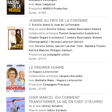
Alexandre Delimoges
Avec
Anne Cangelosi
Production
MARILU Production
Durée : 01h05
JEANNE AU PAYS DE LA FONTAINE
D'
Estelle Simon & Jean de La Fontaine
Mise en scène
Estelle Simon, Jeanne Bourrianne Gommé
Collaboration artistique
Florent beauruelle (Lumières)
/Sophie Ongaro (costumes) / Jeanne Bourrianne-Gommé
(Chorégraphie) / Nicolas Laforest (décor)
Avec
Estelle Simon, laurent Larcher. Voix : Barbara Tissier,
Patrick Mancini, Philippe Valmont.
Production
La compagnie schizo
Durée : 01h15
LE PREMIER HOMME
De
Hugues Leforestier
Collaboration artistique
Jacques Décombe
Avec
Nathalie Mann - Hugues Leforestier
Production
Compagnie Fracasse
Durée : 01h25
CHER MARCEL (OU COMMENT
TRANSFORMER SA VIE EN CHEF-D'ŒUVRE)
De et avec
Olivier Dutaillis
Mise en scène
Joëlle Seranne