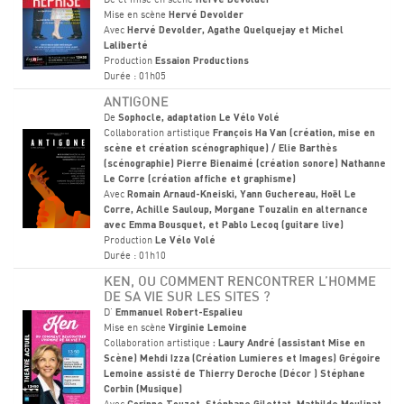
Hervé Devolder
Mise en scène
Hervé Devolder
Avec
Hervé Devolder, Agathe Quelquejay et Michel
Laliberté
Production
Essaion Productions
Durée : 01h05
ANTIGONE
De
Sophocle, adaptation Le Vélo Volé
Collaboration artistique
François Ha Van (création, mise en
scène et création scénographique) / Elie Barthès
(scénographie) Pierre Bienaimé (création sonore) Nathanne
Le Corre (création affiche et graphisme)
Avec
Romain Arnaud-Kneiski, Yann Guchereau, Hoël Le
Corre, Achille Sauloup, Morgane Touzalin en alternance
avec Emma Bousquet, et Pablo Lecoq (guitare live)
Production
Le Vélo Volé
Durée : 01h10
KEN, OU COMMENT RENCONTRER L’HOMME
DE SA VIE SUR LES SITES ?
D'
Emmanuel Robert-Espalieu
Mise en scène
Virginie Lemoine
Collaboration artistique
: Laury André (assistant Mise en
Scène) Mehdi Izza (Création Lumieres et Images) Grégoire
Lemoine assisté de Thierry Deroche (Décor ) Stéphane
Corbin (Musique)