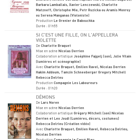
Barbara Lamballais, Xavier Lenczewski, Charlotte
Matzneff, Christophe Mie, Petr Ruzicka ou Aramis Monroy
ou Serena Manganas (Violoniste)
Production
Le Grenier de Babouchka
Durée : 01h55
SI C'EST UNE FILLE, ON L'APPELLERA
VIOLETTE
De
Charlotte Braquet
Mise en scène
Nicolas Derrien
Collaboration artistique
Joséphine Fajgelj (son), Julie Vilain
(lumières et scénographie)
Avec
Charlotte Braquet, Emilien Ravel, Nicolas Derrien
Hakim Addoum, Tamzin Schneeberger Gregory Mitchell
Rebecca Delrieu
Production
Compagnie Les Laboureurs
Durée : 01h20
DÉMONS
De
Lars Noren
Mise en scène
Nicolas Derrien
Collaboration artistique
Grégory Mitchell (son) Nicolas
Derrien et Leo Joudi (Lumières, décors, costumes)
Rebecca Delrieu (Création vidéo)
Avec
Charlotte Braquet, Emilien Ravel, Rebecca Delrieu,
Nicolas Derrien
Production