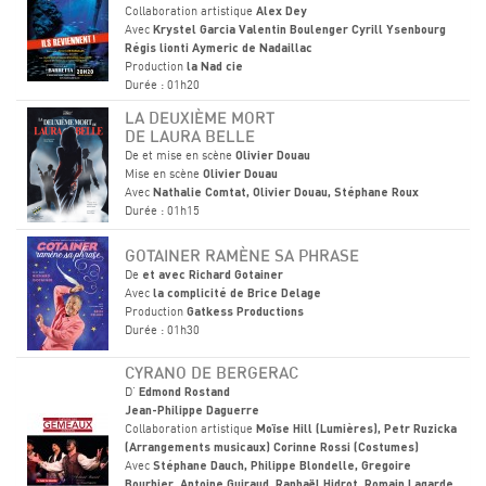
Collaboration artistique
Alex Dey
Avec
Krystel Garcia Valentin Boulenger Cyrill Ysenbourg
Régis lionti Aymeric de Nadaillac
Production
la Nad cie
Durée : 01h20
LA DEUXIÈME MORT
DE LAURA BELLE
De et mise en scène
Olivier Douau
Mise en scène
Olivier Douau
Avec
Nathalie Comtat, Olivier Douau, Stéphane Roux
Durée : 01h15
GOTAINER RAMÈNE SA PHRASE
De
et avec Richard Gotainer
Avec
la complicité de Brice Delage
Production
Gatkess Productions
Durée : 01h30
CYRANO DE BERGERAC
D'
Edmond Rostand
Jean-Philippe Daguerre
Collaboration artistique
Moïse Hill (Lumières), Petr Ruzicka
(Arrangements musicaux) Corinne Rossi (Costumes)
Avec
Stéphane Dauch, Philippe Blondelle, Gregoire
Bourbier, Antoine Guiraud, Raphaël Hidrot, Romain Lagarde,