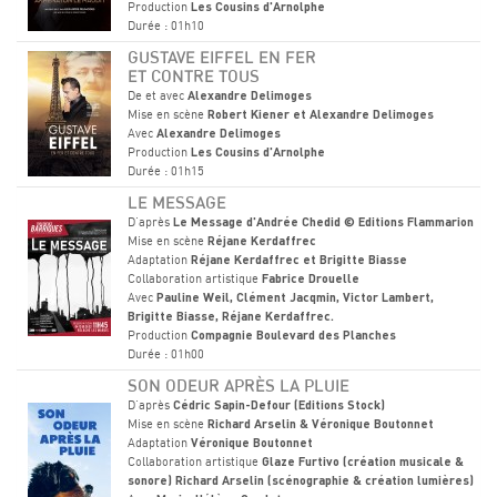
Production
Les Cousins d'Arnolphe
Durée : 01h10
GUSTAVE EIFFEL EN FER
ET CONTRE TOUS
De et avec
Alexandre Delimoges
Mise en scène
Robert Kiener et Alexandre Delimoges
Avec
Alexandre Delimoges
Production
Les Cousins d'Arnolphe
Durée : 01h15
LE MESSAGE
D'après
Le Message d'Andrée Chedid © Editions Flammarion
Mise en scène
Réjane Kerdaffrec
Adaptation
Réjane Kerdaffrec et Brigitte Biasse
Collaboration artistique
Fabrice Drouelle
Avec
Pauline Weil, Clément Jacqmin, Victor Lambert,
Brigitte Biasse, Réjane Kerdaffrec.
Production
Compagnie Boulevard des Planches
Durée : 01h00
SON ODEUR APRÈS LA PLUIE
D'après
Cédric Sapin-Defour (Editions Stock)
Mise en scène
Richard Arselin & Véronique Boutonnet
Adaptation
Véronique Boutonnet
Collaboration artistique
Glaze Furtivo (création musicale &
sonore) Richard Arselin (scénographie & création lumières)