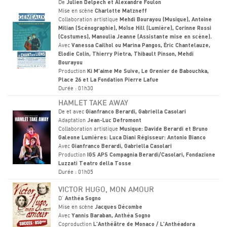
De
Julien Delpech et Alexandre Foulon
Mise en scène
Charlotte Matzneff
Collaboration artistique
Mehdi Bourayou (Musique), Antoine
Milian (Scénographie), Moïse Hill (Lumière), Corinne Rossi
(Costumes), Manoulia Jeanne (Assistante mise en scène).
Avec
Vanessa Cailhol ou Marina Pangos, Éric Chantelauze,
Elodie Colin, Thierry Pietra, Thibault Pinson, Mehdi
Bourayou
Production
Ki M'aime Me Suive, Le Grenier de Babouchka,
Place 26 et La Fondation Pierre Lafue
Durée : 01h30
HAMLET TAKE AWAY
De et avec
Gianfranco Berardi, Gabriella Casolari
Adaptation
Jean-Luc Defromont
Collaboration artistique
Musique: Davide Berardi et Bruno
Galeone Lumières: Luca Diani Régisseur: Antonio Bianco
Avec
Gianfranco Berardi, Gabriella Casolari
Production
IGS APS Compagnia Berardi/Casolari, Fondazione
Luzzati Teatro della Tosse
Durée : 01h05
VICTOR HUGO, MON AMOUR
D'
Anthéa Sogno
Mise en scène
Jacques Décombe
Avec
Yannis Baraban, Anthéa Sogno
Coproduction
L'Anthéâtre de Monaco / L'Anthéadora