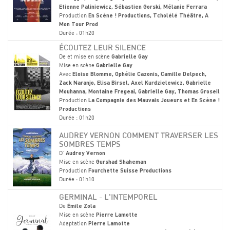
Etienne Paliniewicz, Sébastien Gorski, Mélanie Ferrara
Production
En Scène ! Productions, Tcholélé Théâtre, A
Mon Tour Prod
Durée : 01h20
ÉCOUTEZ LEUR SILENCE
De et mise en scène
Gabrielle Gay
Mise en scène
Gabrielle Gay
Avec
Eloise Blomme, Ophélie Cazonis, Camille Delpech,
Zack Naranjo, Elisa Birsel, Axel Kurdzielewicz, Gabrielle
Mouhanna, Montaine Fregeai, Gabrielle Gay, Thomas Groseil
Production
La Compagnie des Mauvais Joueurs et En Scène !
Productions
Durée : 01h20
AUDREY VERNON COMMENT TRAVERSER LES
SOMBRES TEMPS
D'
Audrey Vernon
Mise en scène
Gurshad Shaheman
Production
Fourchette Suisse Productions
Durée : 01h10
GERMINAL - L'INTEMPOREL
De
Émile Zola
Mise en scène
Pierre Lamotte
Adaptation
Pierre Lamotte