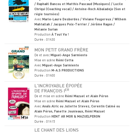
/ Raphaël Bancou et Matthis Pascaud (Musiques) / Lucile
Chriqui (Coaching vocal) / Antoine-Roch Albaladejo (Son et
régie tournées)
Avec
Marie-Laure Desbordes / Viviane Fougereux / Wilhem
Mahtallah / Jacques Poix-Terrier / Jérôme Ragon /
Mélanie Surian
Production
Á Tout Va !
Durée : 01h30
MON PETIT GRAND FRÈRE
De et avec
Miguel-Ange Sarmiento
Mise en scène
Rémi Cotta
Avec
Miguel-Ange Sarmiento
Production
M-A.S PRODUCTIONS
Durée : 01h00
L'INCROYABLE ÉPOPÉE
ER
DE FRANÇOIS I
De et mise en scène
Rémi Mazuel et Alain Péron
Mise en scène
Rémi Mazuel et Alain Péron
Avec
Anaïs Alric ou Juliette Stevez, Corentin Calmé ou
Alain Péron, Fanette Jounieaux, Rémi Mazuel
Production
HENT AR MOR & MAZUELPERON
Durée : 01h15
LE CHANT DES LIONS