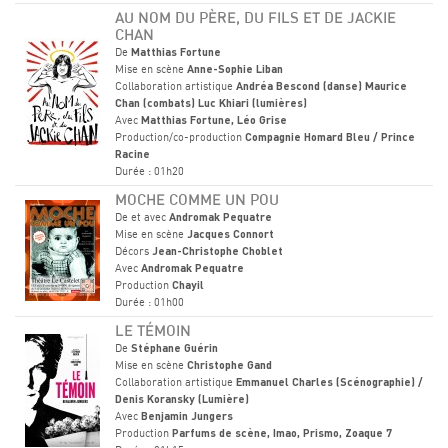
AU NOM DU PÈRE, DU FILS ET DE JACKIE
CHAN
De
Matthias Fortune
Mise en scène
Anne-Sophie Liban
Collaboration artistique
Andréa Bescond (danse) Maurice
Chan (combats) Luc Khiari (lumières)
Avec
Matthias Fortune, Léo Grise
Production/co-production
Compagnie Homard Bleu / Prince
Racine
Durée : 01h20
MOCHE COMME UN POU
De et avec
Andromak Pequatre
Mise en scène
Jacques Connort
Décors
Jean-Christophe Choblet
Avec
Andromak Pequatre
Production
Chayil
Durée : 01h00
LE TÉMOIN
De
Stéphane Guérin
Mise en scène
Christophe Gand
Collaboration artistique
Emmanuel Charles (Scénographie) /
Denis Koransky (Lumière)
Avec
Benjamin Jungers
Production
Parfums de scène, Imao, Prismo, Zoaque 7