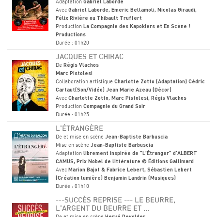
Adaptation
Gabriel Laborde
Avec
Gabriel Laborde, Emeric Bellamoli, Nicolas Giraudi,
Félix Rivière ou Thibault Truffert
Production
La Compagnie des Kapokiers et En Scène !
Productions
Durée : 01h20
JACQUES ET CHIRAC
De
Régis Vlachos
Marc Pistolesi
Collaboration artistique
Charlotte Zotto (Adaptation) Cédric
Cartaut(Son/Vidéo) Jean Marie Azeau (Décor)
Avec
Charlotte Zotto, Marc Pistolesi, Régis Vlachos
Production
Compagnie du Grand Soir
Durée : 01h25
L'ÉTRANGÈRE
De et mise en scène
Jean-Baptiste Barbuscia
Mise en scène
Jean-Baptiste Barbuscia
Adaptation
librement inspirée de "L’Étranger" d’ALBERT
CAMUS, Prix Nobel de littérature © Éditions Gallimard
Avec
Marion Bajot & Fabrice Lebert, Sébastien Lebert
(Création lumière) Benjamin Landrin (Musiques)
Durée : 01h10
---SUCCÈS REPRISE --- LE BEURRE,
L'ARGENT DU BEURRE ET ...
De et mise en scène