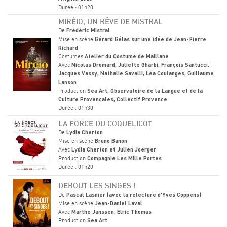
Durée : 01h20
MIRÈIO, UN RÊVE DE MISTRAL
De
Frédéric Mistral
Mise en scène
Gérard Gélas sur une idée de Jean-Pierre
Richard
Costumes
Atelier du Costume de Maillane
Avec
Nicolas Dromard, Juliette Gharbi, François Santucci,
Jacques Vassy, Nathalie Savalli, Léa Coulanges, Guillaume
Lanson
Production
Sea Art, Observatoire de la Langue et de la
Culture Provençales, Collectif Provence
Durée : 01h30
LA FORCE DU COQUELICOT
De
Lydia Cherton
Mise en scène
Bruno Banon
Avec
Lydia Cherton et Julien Joerger
Production
Compagnie Les Mille Portes
Durée : 01h20
DEBOUT LES SINGES !
De
Pascal Lasnier (avec la relecture d'Yves Coppens)
Mise en scène
Jean-Daniel Laval
Avec
Marthe Janssen, Elric Thomas
Production
Sea Art