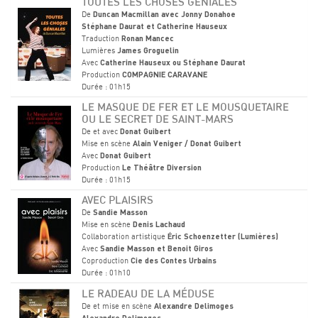
TOUTES LES CHOSES GÉNIALES
De
Duncan Macmillan avec Jonny Donahoe
Stéphane Daurat et Catherine Hauseux
Traduction
Ronan Mancec
Lumières
James Groguelin
Avec
Catherine Hauseux ou Stéphane Daurat
Production
COMPAGNIE CARAVANE
Durée : 01h15
LE MASQUE DE FER ET LE MOUSQUETAIRE
OU LE SECRET DE SAINT-MARS
De et avec
Donat Guibert
Mise en scène
Alain Veniger / Donat Guibert
Avec
Donat Guibert
Production
Le Théâtre Diversion
Durée : 01h15
AVEC PLAISIRS
De
Sandie Masson
Mise en scène
Denis Lachaud
Collaboration artistique
Éric Schoenzetter (Lumières)
Avec
Sandie Masson et Benoit Giros
Coproduction
Cie des Contes Urbains
Durée : 01h10
LE RADEAU DE LA MÉDUSE
De et mise en scène
Alexandre Delimoges