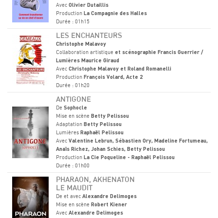
Avec
Olivier Dutaillis
Production
La Compagnie des Halles
Durée : 01h15
LES ENCHANTEURS
Christophe Malavoy
Collaboration artistique
et scénographie Francis Guerrier /
Lumières Maurice Giraud
Avec
Christophe Malavoy et Roland Romanelli
Production
François Volard, Acte 2
Durée : 01h20
ANTIGONE
De
Sophocle
Mise en scène
Betty Pelissou
Adaptation
Betty Pelissou
Lumières
Raphaël Pelissou
Avec
Valentine Lebrun, Sébastien Ory, Madeline Fortumeau,
Anaïs Richez, Johan Schies, Betty Pelissou
Production
La Cie Poqueline - Raphaël Pelissou
Durée : 01h00
PHARAON, AKHENATON
LE MAUDIT
De et avec
Alexandre Delimoges
Mise en scène
Robert Kiener
Avec
Alexandre Delimoges