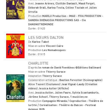
Avec
Jeanne Arènes, Clotilde Daniault, Maud Forget,
Déborah Grall, Karina Testa, Céline Toutain et Julien
Urrutia
Production
MARILU Production - IMAO - FIVA PRODUCTION -
SANDRA GHENASSIA PRODUCTIONS SAS - Cie
DANSNOTREMONDE
Durée : 01h20
LES SŒURS DALTON
De
Karine Tabet
Mise en scène
Vincent Caire
Production
Les Nomadesques
Durée : 01h15
CHARLOTTE
D'après
le roman de David Foenkinos ©Editions Gallimard
Mise en scène
Thierry Surace
Adaptation
Thierry Surace
Collaboration artistique
: Bastien Forestier (Scénographie)
Alice Touvet (Costumes) Jean Vignal-Laudy (Création
vidéos) Jessica Astier (Affiche)
Avec
Jessica Astier, Julien Faure, Sylvia Scantamburlo,
Jérôme Schoof, Thierry Surace, 1 musicien.ne
Production
Compagnie Miranda / Coproduction : Théâtre de
la Cité / Coréalisation : Théâtre du Balcon - Festival
Avignon 2025