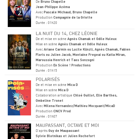
De
Bruno Chapelle
Jean-Philippe Azéma
Avec
Pascale Michaud, Bruno Chapelle
Production
Compagnie de la Griotte
Durée : 01h20
LA NUIT DU 14, CHEZ LÉONIE
De et mise en scène
Agnès Chamak et Odile Huleux
Mise en scène
Agnès Chamak et Odile Huleux
Avec
Ariane Carmin ou Lucile Künzli, Agnès Chamak, Fabien
Floris ou Julien Jacob, Montaine Fregeai ou Katia Miran,
Maroussia Henrich et Taos Sonzogni
Production
En Scène ! Productions
Durée : 01h15
POLARISÉS
De et mise en scène
Mica D
Mise en scène
Mica D
Collaboration artistique
Chloé Guillot, Elie Barthes,
Ombeline Tronet
Avec
Milena Hernandez/Mathieu Mocquant/MicaD
Production
CNCV Prod
Durée : 01h07
MAUPASSANT, OCTAVE ET MOI
D'après
Guy de Maupassant
Sylvie Blotnikas et Julien Rochefort