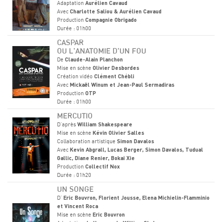
Adaptation
Aurélien Cavaud
Avec
Charlotte Saliou & Aurélien Cavaud
Production
Compagnie Obrigado
Durée : 01h00
CASPAR
OU L'ANATOMIE D'UN FOU
De
Claude-Alain Planchon
Mise en scène
Olivier Desbordes
Création vidéo
Clément Chébli
Avec
Mickaël Winum et Jean-Paul Sermadiras
Production
OTP
Durée : 01h00
MERCUTIO
D'après
William Shakespeare
Mise en scène
Kévin Olivier Salles
Collaboration artistique
Simon Davalos
Avec
Kevin Abgrall, Lucas Berger, Simon Davalos, Tudual
Gallic, Diane Renier, Bokai Xie
Production
Collectif Nox
Durée : 01h20
UN SONGE
D'
Eric Bouvron, Florient Jousse, Elena Michielin-Flamminio
et Vincent Roca
Mise en scène
Eric Bouvron