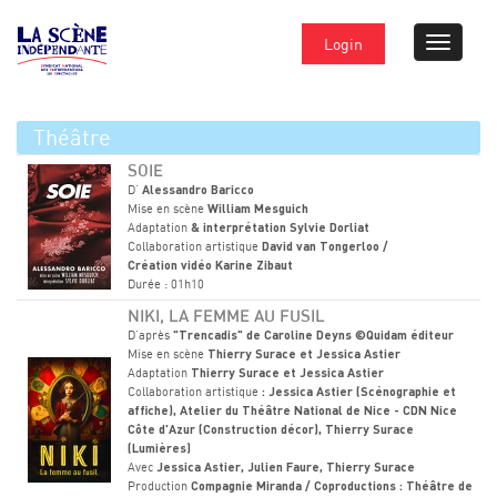
Login
Théâtre
SOIE
D'
Alessandro Baricco
Mise en scène
William Mesguich
Adaptation
& interprétation Sylvie Dorliat
Collaboration artistique
David van Tongerloo /
Création vidéo Karine Zibaut
Durée : 01h10
NIKI, LA FEMME AU FUSIL
D'après
"Trencadis" de Caroline Deyns ©Quidam éditeur
Mise en scène
Thierry Surace et Jessica Astier
Adaptation
Thierry Surace et Jessica Astier
Collaboration artistique
: Jessica Astier (Scénographie et
affiche), Atelier du Théâtre National de Nice - CDN Nice
Côte d'Azur (Construction décor), Thierry Surace
(Lumières)
Avec
Jessica Astier, Julien Faure, Thierry Surace
Production
Compagnie Miranda / Coproductions : Théâtre de