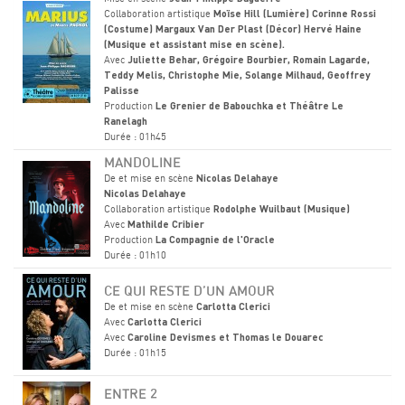
Collaboration artistique
Moïse Hill (Lumière) Corinne Rossi
(Costume) Margaux Van Der Plast (Décor) Hervé Haine
(Musique et assistant mise en scène).
Avec
Juliette Behar, Grégoire Bourbier, Romain Lagarde,
Teddy Melis, Christophe Mie, Solange Milhaud, Geoffrey
Palisse
Production
Le Grenier de Babouchka et Théâtre Le
Ranelagh
Durée : 01h45
MANDOLINE
De et mise en scène
Nicolas Delahaye
Nicolas Delahaye
Collaboration artistique
Rodolphe Wuilbaut (Musique)
Avec
Mathilde Cribier
Production
La Compagnie de l'Oracle
Durée : 01h10
CE QUI RESTE D’UN AMOUR
De et mise en scène
Carlotta Clerici
Avec
Carlotta Clerici
Avec
Caroline Devismes et Thomas le Douarec
Durée : 01h15
ENTRE 2