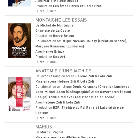
Avec
Marie-Hélène Goudet
Production
Les âmes libres et Perla Prod
Durée : 01h15
MONTAIGNE LES ESSAIS
De
Michel de Montaigne
Chantale de La Coste
Adaptation
Hervé Briaux
Collaboration artistique
Nicolas Daussy (Création sonore),
Morgane Rousseau (Lumières)
Avec
Hervé Briaux
Production
Sea Art
Durée : 01h00
ANATOMIE D'UNE ACTRICE
De, avec et mise en scène
Hélène Zidi & Lola Zidi
Mise en scène
Hélène Zidi & Lola Zidi
Collaboration artistique
Denis Koransky (Création Lumières)
Jean-Michel Adam (Scénographie) Alain Governatori (Sound
Design) Achille Moleka (Assistant mise en scène)
Avec
Hélène Zidi & Lola Zidi
Production
HZP, Théâtre du Roi René et Laboratoire de
l'acteur
Durée : 01h20
MARIUS
De
Marcel Pagnol
Mise en scène
Jean-Philippe Daguerre