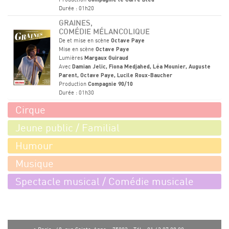
Compagnie le Carré Bleu
Durée : 01h20
GRAINES,
COMÉDIE MÉLANCOLIQUE
De et mise en scène
Octave Paye
Mise en scène
Octave Paye
Lumières
Margaux Guiraud
Avec
Damian Jelic, Fiona Medjahed, Léa Mounier, Auguste
Parent, Octave Paye, Lucile Roux-Baucher
Production
Compagnie 90/10
Durée : 01h30
Cirque
Jeune public / Familial
Humour
Musique
Spectacle musical / Comédie musicale