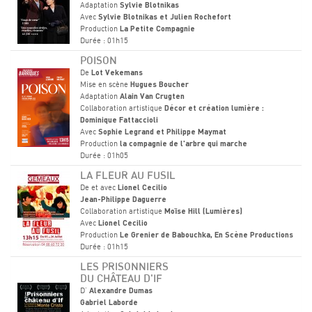
Adaptation
Sylvie Blotnikas
Avec
Sylvie Blotnikas et Julien Rochefort
Production
La Petite Compagnie
Durée : 01h15
POISON
De
Lot Vekemans
Mise en scène
Hugues Boucher
Adaptation
Alain Van Crugten
Collaboration artistique
Décor et création lumière :
Dominique Fattaccioli
Avec
Sophie Legrand et Philippe Maymat
Production
la compagnie de l'arbre qui marche
Durée : 01h05
LA FLEUR AU FUSIL
De et avec
Lionel Cecilio
Jean-Philippe Daguerre
Collaboration artistique
Moïse Hill (Lumières)
Avec
Lionel Cecilio
Production
Le Grenier de Babouchka, En Scène Productions
Durée : 01h15
LES PRISONNIERS
DU CHÂTEAU D'IF
D'
Alexandre Dumas
Gabriel Laborde