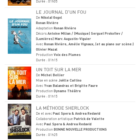
Durée : 01h05
LE JOURNAL D'UN FOU
De
Nikolaï Gogol
Ronan Rivière
Adaptation
Ronan Rivière
Décors
Antoine Milian / (Musique) Sergueï Prokofiev /
(Lumières) Marc Augustin-Viguier
Avec
Ronan Rivière, Amélie Vignaux, (et au piano sur scène:)
Olivier Mazal
Production
Voix des Plumes
Durée : 01h15
UN TOIT SUR LA MER
De
Michel Bellier
Mise en scène
Joëlle Cattino
Avec
Yvan Balandras et Brigitte Faure
Production
Dynamo Théâtre
Durée : 01h15
LA MÉTHODE SHERLOCK
De et avec
Paul Spera & Andrea Redavid
Collaboration artistique
Patrick de Valette
Avec
Paul Spera & Andrea Redavid
Production
BONNE NOUVELLE PRODUCTIONS
Durée : 01h25