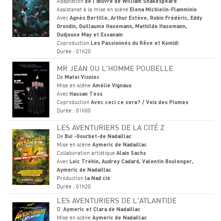
Adaptation
de l'œuvre de William Shakespeare
Assistanat à la mise en scène
Elena Michielin-Flamminio
Avec
Agnès Bertille, Arthur Estève, Robin Frédéric, Eddy
Grondin, Guillaume Hasemann, Mathilde Hasemann,
Oudjoune May et Essanam
Coproduction
Les Passionnés du Rêve et Komidi
Durée : 01h20
MR JEAN OU L'HOMME POUBELLE
De
Matei Visniec
Mise en scène
Amélie Vignaux
Avec
Hassan Tess
Coproduction
Avec ceci ce sera? / Voix des Plumes
Durée : 01h00
LES AVENTURIERS DE LA CITÉ Z
De
Bui -Gourbet-de Nadaillac
Mise en scène
Aymeric de Nadaillac
Collaboration artistique
Alain Sachs
Avec
Loic Tréhin, Audrey Cadard, Valentin Boulenger,
Aymeric de Nadaillac
Production
la Nad cie
Durée : 01h20
LES AVENTURIERS DE L'ATLANTIDE
D'
Aymeric et Clara de Nadaillac
Mise en scène
Aymeric de Nadaillac