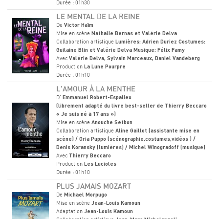
Durée : 01h30
LE MENTAL DE LA REINE
De
Victor Haïm
Mise en scène
Nathalie Bernas et Valérie Delva
Collaboration artistique
Lumières: Adrien Duriez Costumes:
Guilaine Blin et Valérie Delva Musique: Félix Famy
Avec
Valérie Delva, Sylvain Marceaux, Daniel Vandeberg
Production
La Lune Pourpre
Durée : 01h10
L'AMOUR À LA MENTHE
D'
Emmanuel Robert-Espalieu
(librement adapté du livre best-seller de Thierry Beccaro
« Je suis né à 17 ans »)
Mise en scène
Anouche Setbon
Collaboration artistique
Aline Gaillot (assistante mise en
scène) / Oria Puppo (scénographie,costumes,vidéos ) /
Denis Koransky (lumières) / Michel Winogradoff (musique)
Avec
Thierry Beccaro
Production
Les Lucioles
Durée : 01h10
PLUS JAMAIS MOZART
De
Michael Morpugo
Mise en scène
Jean-Louis Kamoun
Adaptation
Jean-Louis Kamoun