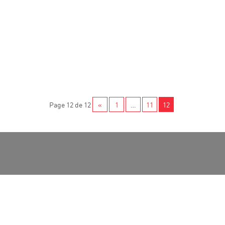
Page 12 de 12
«
1
…
11
12