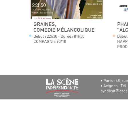
GRAINES,
PHA
COMÉDIE MÉLANCOLIQUE
"AL
Début : 22h30 - Durée : 01h30
Début 
COMPAGNIE 90/10
HAPP
PROD
• Paris : 48, r
• Avignon : Tél. 
syndicat@lasce