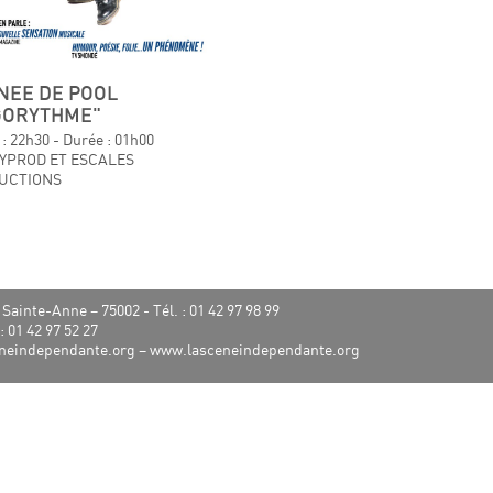
NEE DE POOL
GORYTHME"
: 22h30 - Durée : 01h00
YPROD ET ESCALES
UCTIONS
ue Sainte-Anne – 75002
- Tél. : 01 42 97 98 99
: 01 42 97 52 27
neindependante.org
–
www.lasceneindependante.org