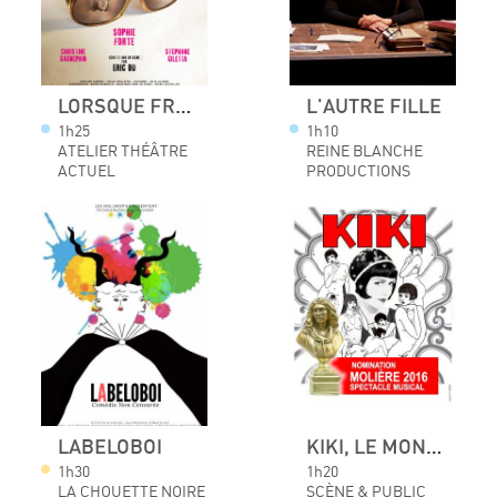
LORSQUE FRANÇOISE PARAÎT
L'AUTRE FILLE
1h25
1h10
ATELIER THÉÂTRE
REINE BLANCHE
ACTUEL
PRODUCTIONS
LABELOBOI
KIKI, LE MONTPARNASSE DES ANNÉES FOLLES
1h30
1h20
LA CHOUETTE NOIRE
SCÈNE & PUBLIC