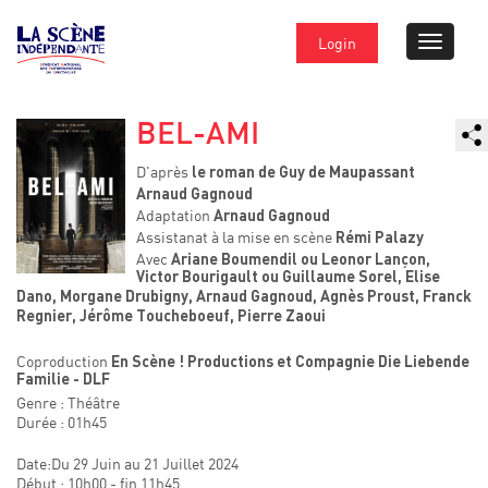
Login
BEL-AMI
D'après
le roman de Guy de Maupassant
Arnaud Gagnoud
Adaptation
Arnaud Gagnoud
Assistanat à la mise en scène
Rémi Palazy
Avec
Ariane Boumendil ou Leonor Lançon,
Victor Bourigault ou Guillaume Sorel, Elise
Dano, Morgane Drubigny, Arnaud Gagnoud, Agnès Proust, Franck
Regnier, Jérôme Toucheboeuf, Pierre Zaoui
Coproduction
En Scène ! Productions et Compagnie Die Liebende
Familie - DLF
Genre : Théâtre
Durée : 01h45
Date:Du 29 Juin au 21 Juillet 2024
Début : 10h00 - fin 11h45