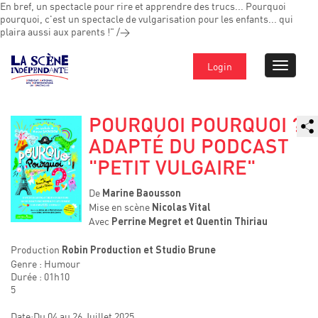
En bref, un spectacle pour rire et apprendre des trucs... Pourquoi
pourquoi, c'est un spectacle de vulgarisation pour les enfants... qui
plaira aussi aux parents !" />
Login
POURQUOI POURQUOI ?
ADAPTÉ DU PODCAST
"PETIT VULGAIRE"
De
Marine Baousson
Mise en scène
Nicolas Vital
Avec
Perrine Megret et Quentin Thiriau
Production
Robin Production et Studio Brune
Genre : Humour
Durée : 01h10
5
Date:Du 04 au 26 Juillet 2025