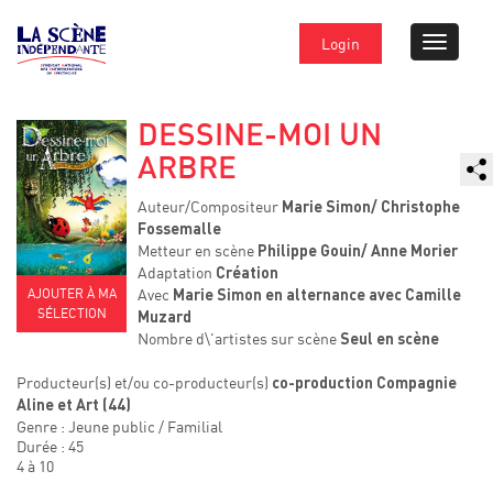
Login
DESSINE-MOI UN
ARBRE
Auteur/Compositeur
Marie Simon/ Christophe
Fossemalle
Metteur en scène
Philippe Gouin/ Anne Morier
Adaptation
Création
AJOUTER À MA
Avec
Marie Simon en alternance avec Camille
SÉLECTION
Muzard
Nombre d\'artistes sur scène
Seul en scène
Producteur(s) et/ou co-producteur(s)
co-production Compagnie
Aline et Art (44)
Genre : Jeune public / Familial
Durée : 45
4 à 10