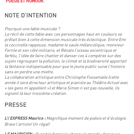
POÉSIE ET HUMOUR.
NOTE D’INTENTION
Pourquoi une fable musicale ?
Le récit de cette fable avec ces personnages haut en couleurs se
prêtait bien à cette dimension musicale très éclectique. Entre Emi
la coccinelle rappeuse, madame le saule mélancolique, monsieur
Fertile et son côté militaire, et Rénato l’oiseau excentrique et
farfelu, l’idée de faire chanter et danser ces 4 compères sur des
sujets regroupant la pollution, le climat et la biodiversité apportait
la fantaisie indispensable pour que le jeune public suive l’histoire
sans en perdre une miette.
La collaboration artistique entre Christophe Fossemalle (cette
année il sera directeur artistique et pianiste au Théâtre Actuel avec
« les gens m’appellent ») et Marie Simon n’est pas nouvelle, ils
signent là leur troisième création.
PRESSE
Magnifique moment de poésie et d’écologie.
L\'EXPRESS Maurice :
Bravo l’artiste! Un régal!
Quand la fantaisie change le monde: danseuse,