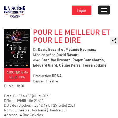
Login
POUR LE MEILLEUR ET
POUR LE DIRE
De
David Basant et Mélanie Reumaux
Mise en scène
David Basant
Avec
Caroline Bresard, Roger Contebardo,
Edouard Giard, Céline Perra, Tessa Volkine
AJOUTER À MA
Production
DB&A
SÉLECTION
Genre : Théâtre
Durée : 1h20
Date: Du 07 au 30 juillet 2021
Début : 19h55 - fin 21h15
Date de relâches : les 12,19 ET 25 juillet 2021
Nom du théâtre : Roi René (Théâtre du)
Adresse : 4 Rue Grivolas