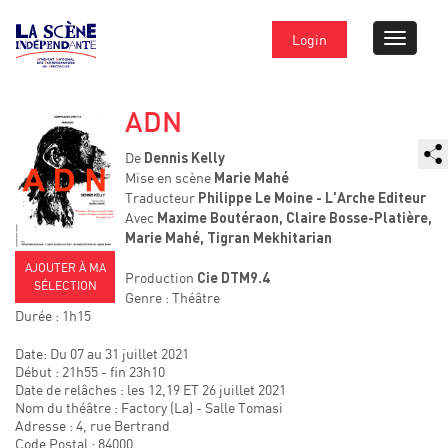
Login
ADN
De
Dennis Kelly
Mise en scène
Marie Mahé
Traducteur
Philippe Le Moine - L'Arche Editeur
Avec
Maxime Boutéraon, Claire Bosse-Platière,
Marie Mahé, Tigran Mekhitarian
AJOUTER À MA
Production
Cie DTM9.4
SÉLECTION
Genre : Théâtre
Durée : 1h15
Date: Du 07 au 31 juillet 2021
Début : 21h55 - fin 23h10
Date de relâches : les 12,19 ET 26 juillet 2021
Nom du théâtre : Factory (La) - Salle Tomasi
Adresse : 4, rue Bertrand
Code Postal : 84000