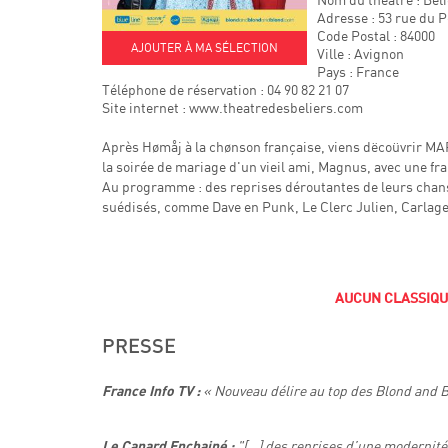
Adresse : 53 rue du 
Code Postal : 84000
AJOUTER À MA SÉLECTION
Ville : Avignon
Pays : France
Téléphone de réservation : 04 90 82 21 07
Site internet : www.theatredesbeliers.com
Après Hømåj à la chønson française, viens dëcoüvrir 
la soirée de mariage d'un vieil ami, Magnus, avec une fr
Au programme : des reprises déroutantes de leurs chans
suédisés, comme Dave en Punk, Le Clerc Julien, Carlag
AUCUN CLASSIQU
PRESSE
« Nouveau délire au top des Blond and B
France Info TV :
"[…] des reprises d’une modernité
Le Canard Enchainé :