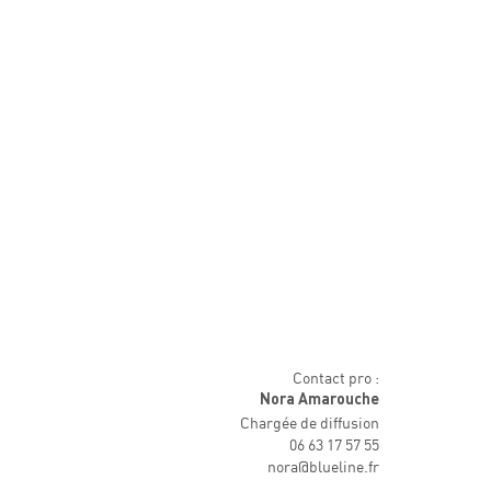
Contact pro :
Nora Amarouche
Chargée de diffusion
06 63 17 57 55
nora@blueline.fr