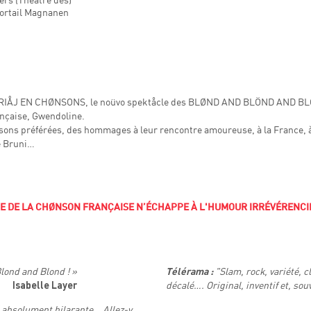
Portail Magnanen
MARIÅJ EN CHØNSONS, le noüvo spektåcle des BLØND AND BLÖND AND BLÓND 
ançaise, Gwendoline.
ons préférées, des hommages à leur rencontre amoureuse, à la France, à
e Bruni…
E DE LA CHØNSON FRANÇAISE N’ÉCHAPPE À L'HUMOUR IRRÉVÉRENCIE
lond and Blond ! »
"Slam, rock, variété,
Télérama :
décalé…. Original, inventif et, sou
Isabelle Layer
 absolument hilarante… Allez-y,