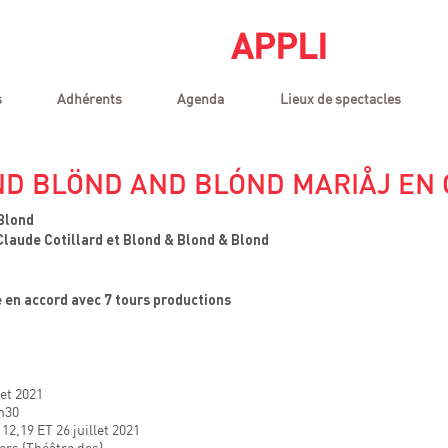
APPLI
s
Adhérents
Agenda
Lieux de spectacles
ND BLÖND AND BLÓND MARIÅJ EN
Blond
laude Cotillard et Blond & Blond & Blond
 en accord avec 7 tours productions
let 2021
3h30
 12,19 ET 26 juillet 2021
ers (Théâtre des)