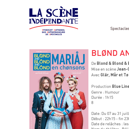
Spectacle
BLØND A
De
Blond & Blond & 
Mise en scène
Jean-C
Avec
Glär, Mår et Tø
Production
Blue Line
Genre : Humour
Durée : 1h15
8
Date: Du 07 au 31 juil
Début : 22h15 - fin 2
Date de relâches : les
Nom du théâtre : Béli