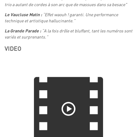
trio a autant de cordes à son arc que de massues dans sa besace"
“Effet waouh ! garanti. Une performance
Le Vaucluse Matin :
technique et artistique hallucinante.”
“A la fois drôle et bluffant, tant les numéros sont
La Grande Parade :
variés et surprenants.”
VIDEO