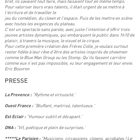
bref, ils savaient tout faire, mais faisaient tout en même temps.
Pour valoriser leurs vrais talents, il était urgent de se mettre à
l’écriture et de travailler le
jeu du comédien, du clown et l’espace. Puis de les mettre en scène
avec toutes les exigences du plateau.
C’est un spectacle sans parole, avec juste l’intention d’offrir trois
jeunes artistes dynamiques, qui embarquent le public dans 1h10 de
plaisir, à travers la musique, le visuel et le cirque.
Pour cette première création des Frères Colle, je voulais surtout
rester fidèle à leur rêve d’être des artistes inspirés de showmen
comme le Blue Man Group ou les Stomp. Qu’ils fassent carrière
comme eux n’est pas impossible, vu leur engagement et leur envie.
Eric Bouvron
PRESSE
“Rythme et virtuosité.”
La Provence :
“Bluffant, maitrisé, talentueux.”
Ouest France :
“Humour subtil et décapant.”
Est Eclair :
“Vif, poétique et plein de surprises.”
DNA :
"Musiciens, circassiens, clowns, acrobates ! Le
*****Le Parisien :