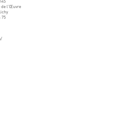
5h45
e de l'Œuvre
lichy
: 75
m/