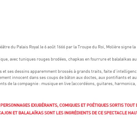
tre du Palais Royal le 6 août 1666 par la Troupe du Roi, Molière signe la 
rique, avec tuniques rouges brodées, chapkas en fourrure et balalaïkas aux
es et ses dessins apparemment brossés à grands traits, faite d’intelligence 
nement innocent dans ses coups de bâton aux doctes, aux pontifiants et aux
ents de la compagnie : musique en live (accordéons, guitares, harmonica, 
PERSONNAGES EXUBÉRANTS, COMIQUES ET POÉTIQUES SORTIS TOUT 
AJON ET BALALAÏKAS SONT LES INGRÉDIENTS DE CE SPECTACLE HAUT 