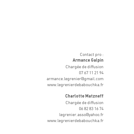
Contact pro :
Armance Galpin
Chargée de diffusion
07 67 11 21 94
armance.legrenier@gmail.com
www.legrenierdebabouchka.fr
Charlotte Matzneff
Chargée de diffusion
06 82 83 16 74
legrenier.asso@yahoo.fr
www.legrenierdebabouchka.fr