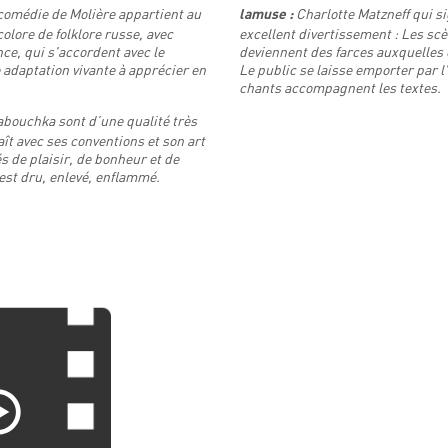
comédie de Molière appartient au
Charlotte Matzneff qui s
lamuse :
olore de folklore russe, avec
excellent divertissement : Les sc
e, qui s'accordent avec le
deviennent des farces auxquelles 
 adaptation vivante à apprécier en
Le public se laisse emporter par l
chants accompagnent les textes.
abouchka sont d’une qualité très
aît avec ses conventions et son art
 de plaisir, de bonheur et de
 est dru, enlevé, enflammé.