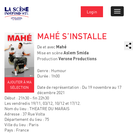
Login
MAHÉ S’INSTALLE
De et avec
Mahé
Mise en scène
Aslem Smida
Production
Verone Productions
Genre : Humour
Durée : 1h00
AJOUTER À MA
Date de représentation : Du 19 novembre au 17
SÉLECTION
décembre 2021
Début : 21h30 - fin 22h30
Les vendredis 19/11, 03/12, 10/12 et 17/12.
Nom du lieu : THEATRE DU MARAIS
Adresse : 37 Rue Volta
Département du lieu : 75
Ville du lieu : Paris
Pays : France